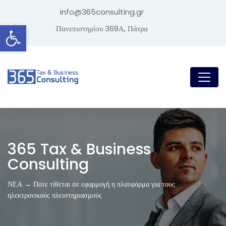
info@365consulting.gr
Ανοίξτε τη γραμμή εργαλείων
Πανεπιστημίου 369Α, Πάτρα
365 Tax & Business
Consulting
ΝΕΑ → Πότε τίθεται σε εφαρμογή η πλατφόρμα για τους
ηλεκτρονικούς πλειστηριασμούς