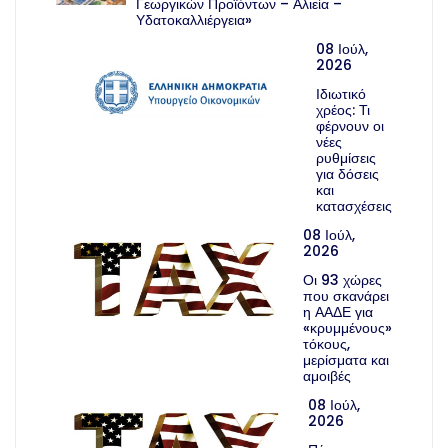
Γεωργικών Προϊόντων – Αλιεία –
Υδατοκαλλιέργεια»
08 Ιούλ,
2026
Ιδιωτικό
χρέος: Τι
φέρνουν οι
νέες
ρυθμίσεις
για δόσεις
και
κατασχέσεις
08 Ιούλ,
2026
Οι 93 χώρες
που σκανάρει
η ΑΑΔΕ για
«κρυμμένους»
τόκους,
μερίσματα και
αμοιβές
08 Ιούλ,
2026