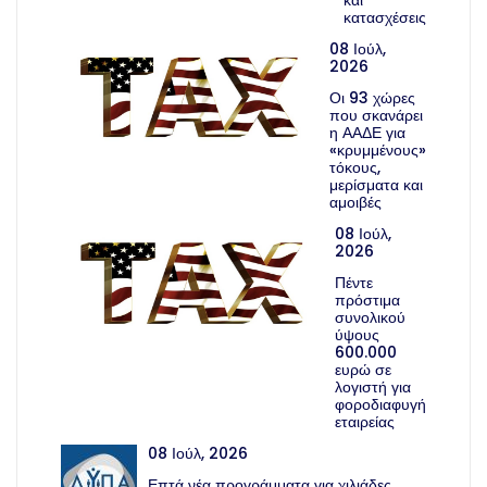
κατασχέσεις
08 Ιούλ,
2026
Οι 93 χώρες
που σκανάρει
η ΑΑΔΕ για
«κρυμμένους»
τόκους,
μερίσματα και
αμοιβές
08 Ιούλ,
2026
Πέντε
πρόστιμα
συνολικού
ύψους
600.000
ευρώ σε
λογιστή για
φοροδιαφυγή
εταιρείας
08 Ιούλ, 2026
Επτά νέα προγράμματα για χιλιάδες