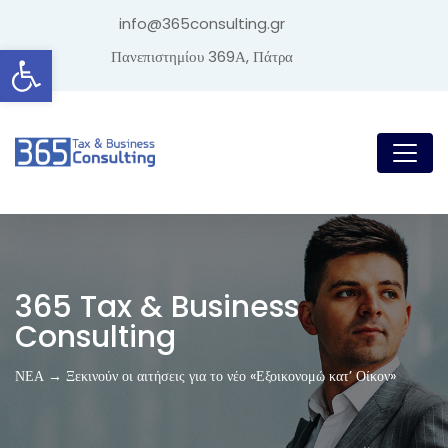
info@365consulting.gr
Ανοίξτε τη γραμμή εργαλείων
Πανεπιστημίου 369Α, Πάτρα
365 Tax & Business
Consulting
ΝΕΑ → Ξεκινούν οι αιτήσεις για το νέο «Εξοικονομώ κατ’ Οίκον»