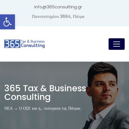
info@365consulting.gr
Ανοίξτε τη γραμμή εργαλείων
Πανεπιστημίου 369Α, Πάτρα
365 Tax & Business
Consulting
ΝΕΑ → Ο ΟΣΕ και η… πολιορκία της Πάτρας