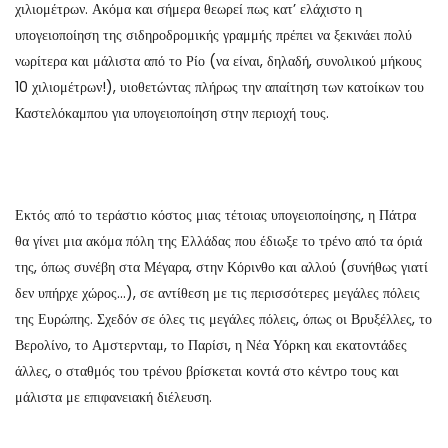
χιλιομέτρων. Ακόμα και σήμερα θεωρεί πως κατ’ ελάχιστο η
υπογειοποίηση της σιδηροδρομικής γραμμής πρέπει να ξεκινάει πολύ
νωρίτερα και μάλιστα από το Ρίο (να είναι, δηλαδή, συνολικού μήκους
10 χιλιομέτρων!), υιοθετώντας πλήρως την απαίτηση των κατοίκων του
Καστελόκαμπου για υπογειοποίηση στην περιοχή τους.
Εκτός από το τεράστιο κόστος μιας τέτοιας υπογειοποίησης, η Πάτρα
θα γίνει μια ακόμα πόλη της Ελλάδας που έδιωξε το τρένο από τα όριά
της, όπως συνέβη στα Μέγαρα, στην Κόρινθο και αλλού (συνήθως γιατί
δεν υπήρχε χώρος…), σε αντίθεση με τις περισσότερες μεγάλες πόλεις
της Ευρώπης. Σχεδόν σε όλες τις μεγάλες πόλεις, όπως οι Βρυξέλλες, το
Βερολίνο, το Αμστερνταμ, το Παρίσι, η Νέα Υόρκη και εκατοντάδες
άλλες, ο σταθμός του τρένου βρίσκεται κοντά στο κέντρο τους και
μάλιστα με επιφανειακή διέλευση.