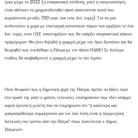
έργα μέχρι το 2022 (η επιφανειακή σύνδεση, γιατί η υπογειοποίηση
είναι αδύνατο να χρηματοδοτηθεί αφού απαιτούνται ποσά που
κυμαίνονται μεταξύ 700 εκατ. και ενός δισ. ευρώ). Για να μην
κινδυνεύσει η χώρα με επιστροφή κοινοτικών πόρων που αγγίζουν το ένα
δισ. ευρώ, στον ΟΣΕ υποστηρίζουν πως θα υπάρξει αναγκαστικά κάποιο
«μαγείρεμα». Θα γίνει δηλαδή η γραμμή μέχρι τον Αγιο Διονύσιο και θα
θεωρηθεί πως συνδέθηκε η Πάτρα με τον άξονα ΠΑΘΕ! Σε δεύτερο
στάδιο, θα αναβαθμιστεί η γραμμή μέχρι το νέο λιμάνι.
Οσοι θεωρούν πως η δημοτική αρχή της Πάτρας πρέπει να βάλει νερό
στο κρασί της γιατί ο χρόνος τελειώνει, επισημαίνουν πως «δεν υπάρχει
καμία έρευνα ή μελέτη που να τεκμηριώνει ότι “η καλύτερη και
μακροπρόθεσμα συμφέρουσα για τον λαό λύση είναι η περιμετρική
διέλευση του τρένου από την Πάτρα” όπως διατείνεται ο Δήμος
Πατρέων».