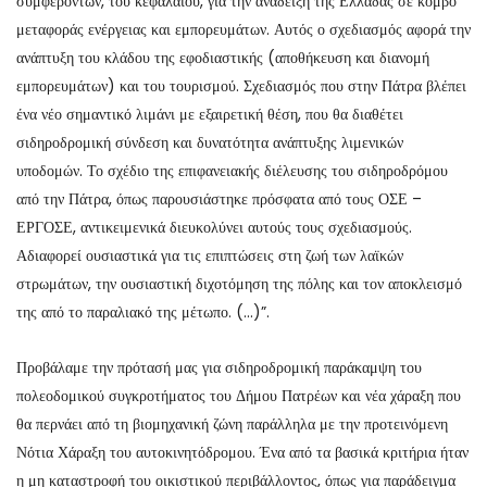
συμφερόντων, του κεφαλαίου, για την ανάδειξη της Ελλάδας σε κόμβο
μεταφοράς ενέργειας και εμπορευμάτων. Αυτός ο σχεδιασμός αφορά την
ανάπτυξη του κλάδου της εφοδιαστικής (αποθήκευση και διανομή
εμπορευμάτων) και του τουρισμού. Σχεδιασμός που στην Πάτρα βλέπει
ένα νέο σημαντικό λιμάνι με εξαιρετική θέση, που θα διαθέτει
σιδηροδρομική σύνδεση και δυνατότητα ανάπτυξης λιμενικών
υποδομών. Το σχέδιο της επιφανειακής διέλευσης του σιδηροδρόμου
από την Πάτρα, όπως παρουσιάστηκε πρόσφατα από τους ΟΣΕ –
ΕΡΓΟΣΕ, αντικειμενικά διευκολύνει αυτούς τους σχεδιασμούς.
Αδιαφορεί ουσιαστικά για τις επιπτώσεις στη ζωή των λαϊκών
στρωμάτων, την ουσιαστική διχοτόμηση της πόλης και τον αποκλεισμό
της από το παραλιακό της μέτωπο. (…)”.
Προβάλαμε την πρότασή μας για σιδηροδρομική παράκαμψη του
πολεοδομικού συγκροτήματος του Δήμου Πατρέων και νέα χάραξη που
θα περνάει από τη βιομηχανική ζώνη παράλληλα με την προτεινόμενη
Νότια Χάραξη του αυτοκινητόδρομου. Ένα από τα βασικά κριτήρια ήταν
η μη καταστροφή του οικιστικού περιβάλλοντος, όπως για παράδειγμα