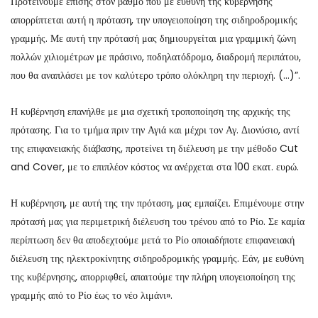
Προτείνουμε επίσης στον βαθμό που με ευθύνη της κυβέρνησης
απορρίπτεται αυτή η πρόταση, την υπογειοποίηση της σιδηροδρομικής
γραμμής. Με αυτή την πρότασή μας δημιουργείται μια γραμμική ζώνη
πολλών χιλιομέτρων με πράσινο, ποδηλατόδρομο, διαδρομή περιπάτου,
που θα αναπλάσει με τον καλύτερο τρόπο ολόκληρη την περιοχή. (…)”.
Η κυβέρνηση επανήλθε με μια σχετική τροποποίηση της αρχικής της
πρότασης. Για το τμήμα πριν την Αγιά και μέχρι τον Αγ. Διονύσιο, αντί
της επιφανειακής διάβασης, προτείνει τη διέλευση με την μέθοδο Cut
and Cover, με το επιπλέον κόστος να ανέρχεται στα 100 εκατ. ευρώ.
Η κυβέρνηση, με αυτή της την πρόταση, μας εμπαίζει. Επιμένουμε στην
πρότασή μας για περιμετρική διέλευση του τρένου από το Ρίο. Σε καμία
περίπτωση δεν θα αποδεχτούμε μετά το Ρίο οποιαδήποτε επιφανειακή
διέλευση της ηλεκτροκίνητης σιδηροδρομικής γραμμής. Εάν, με ευθύνη
της κυβέρνησης, απορριφθεί, απαιτούμε την πλήρη υπογειοποίηση της
γραμμής από το Ρίο έως το νέο λιμάνι».