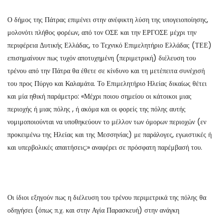
Ο δήμος της Πάτρας επιμένει στην ανέφικτη λύση της υπογειοποίησης,
μολονότι πλήθος φορέων, από τον ΟΣΕ και την ΕΡΓΟΣΕ μέχρι την
περιφέρεια Δυτικής Ελλάδας, το Τεχνικό Επιμελητήριο Ελλάδας (ΤΕΕ)
επισημαίνουν πως τυχόν αποτυχημένη (περιμετρική) διέλευση του
τρένου από την Πάτρα θα έθετε σε κίνδυνο και τη μετέπειτα συνέχισή
του προς Πύργο και Καλαμάτα. Το Επιμελητήριο Ηλείας δικαίως θέτει
και μία ηθική παράμετρο: «Μέχρι ποιου σημείου οι κάτοικοι μιας
περιοχής ή μιας πόλης , ή ακόμα και οι φορείς της πόλης αυτής
νομιμοποιούνται να υποθηκεύουν το μέλλον των όμορων περιοχών (εν
προκειμένω της Ηλείας και της Μεσσηνίας) με παράλογες, εγωιστικές ή
και υπερβολικές απαιτήσεις;» αναφέρει σε πρόσφατη παρέμβασή του.
Οι ίδιοι εξηγούν πως η διέλευση του τρένου περιμετρικά της πόλης θα
οδηγήσει (όπως π.χ. και στην Αγία Παρασκευή) στην ανάγκη