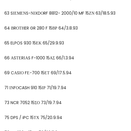
63 SΙΕΜΕΝS-ΝΙXDΟRF 8812- 2000/10 MF 15ΖΝ 63/18.5.93
64 ΒRΟΤΗER GR 280 F 15ΒΡ 64/3.8.93
65 ELPOS 930 15ΕΚ 65/29.9.93
66 ΑSΤΕRΙΑS F-1000 15ΑΣ 66/1.3.94
69 CΑSΙΟ FΕ-700 15ΕΤ 69/17.5.94
71 ΙΝFΟCASH 910 15ΙΡ 71/19.7.94
73 NCR 7052 15ΣΟ 73/19.7.94
75 DPS / iPC 15ΤΧ 75/20.9.94