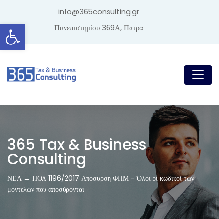
info@365consulting.gr
Ανοίξτε τη γραμμή εργαλείων
Πανεπιστημίου 369Α, Πάτρα
365 Tax & Business
Consulting
ΝΕΑ → ΠΟΛ 1196/2017 Απόσυρση ΦΗΜ – Όλοι οι κωδικοί των
μοντέλων που αποσύρονται