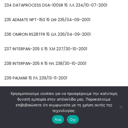
234 DATAPROCESS DSA-100SR 15 ΛΑ 234/10-07-2001
235 ADMATE NPT-150 15 ΩΦ 235/04-09-2001
236 OMRON RS28TFR 15 ΩΑ 236/04-09-2001
237 INTERPAN-205 S 15 ΧΜ 237/30-10-2001
238 INTERPAN-205 R 15 ΘΑ 238/30-10-2001
239 PALMAR 15 ΡΑ 239/13-11-2001
240 ESTELLA 15 ΣΛ 240/13-11-2001
Χρησιμοποιούμε cookies για να προσφέρουμε την καλύτερη
δυνατή εμπειρία στην ιστόσελίδα μας. Παρακαλούμε
επιβεβαιώσετε ότι συμφωνείτε με τη χρήση αυτής της
241 ARCADIA 6010 15 ΓΛ 241/11-12-2001
τεχνολογίας.
Ναι
Οχι
242 PRIMA 2000 15 ΑΓ 242/25-04-2002