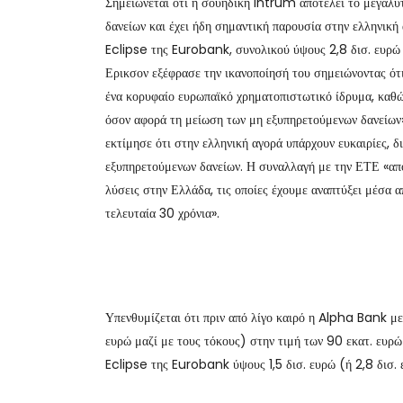
Σημειώνεται ότι η σουηδική Intrum αποτελεί το μεγαλύτ
δανείων και έχει ήδη σημαντική παρουσία στην ελληνική
Eclipse της Eurobank, συνολικού ύψους 2,8 δισ. ευρώ
Ερικσον εξέφρασε την ικανοποίησή του σημειώνοντας ότι
ένα κορυφαίο ευρωπαϊκό χρηματοπιστωτικό ίδρυμα, καθώ
όσον αφορά τη μείωση των μη εξυπηρετούμενων δανείων»
εκτίμησε ότι στην ελληνική αγορά υπάρχουν ευκαιρίες, 
εξυπηρετούμενων δανείων. Η συναλλαγή με την ΕΤΕ «απο
λύσεις στην Ελλάδα, τις οποίες έχουμε αναπτύξει μέσα α
τελευταία 30 χρόνια».
Υπενθυμίζεται ότι πριν από λίγο καιρό η Alpha Bank μ
ευρώ μαζί με τους τόκους) στην τιμή των 90 εκατ. ευρ
Eclipse της Eurobank ύψους 1,5 δισ. ευρώ (ή 2,8 δισ. 