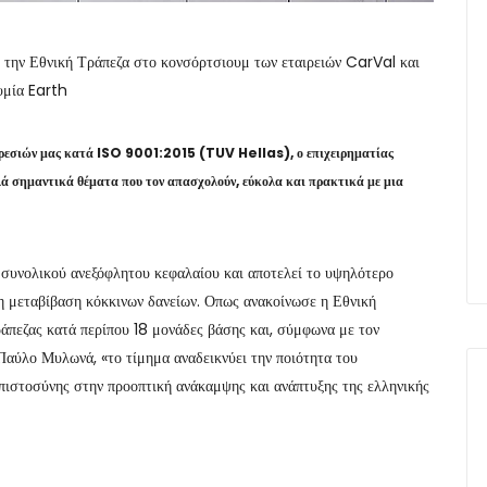
την Εθνική Τράπεζα στο κονσόρτσιουμ των εταιρειών CarVal και
υμία Earth
ρεσιών μας κατά ISO 9001:2015 (TUV Hellas), ο επιχειρηματίας
λλά σημαντικά θέματα που τον απασχολούν, εύκολα και πρακτικά με μια
 συνολικού ανεξόφλητου κεφαλαίου και αποτελεί το υψηλότερο
τη μεταβίβαση κόκκινων δανείων. Οπως ανακοίνωσε η Εθνική
ράπεζας κατά περίπου 18 μονάδες βάσης και, σύμφωνα με τον
αύλο Μυλωνά, «το τίμημα αναδεικνύει την ποιότητα του
μπιστοσύνης στην προοπτική ανάκαμψης και ανάπτυξης της ελληνικής