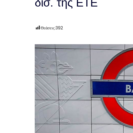
δισ. της ΕΤΕ
Θεάσεις:
392