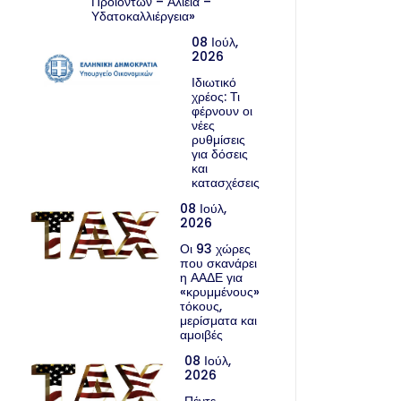
Προϊόντων – Αλιεία –
Υδατοκαλλιέργεια»
08 Ιούλ,
2026
Ιδιωτικό
χρέος: Τι
φέρνουν οι
νέες
ρυθμίσεις
για δόσεις
και
κατασχέσεις
08 Ιούλ,
2026
Οι 93 χώρες
που σκανάρει
η ΑΑΔΕ για
«κρυμμένους»
τόκους,
μερίσματα και
αμοιβές
08 Ιούλ,
2026