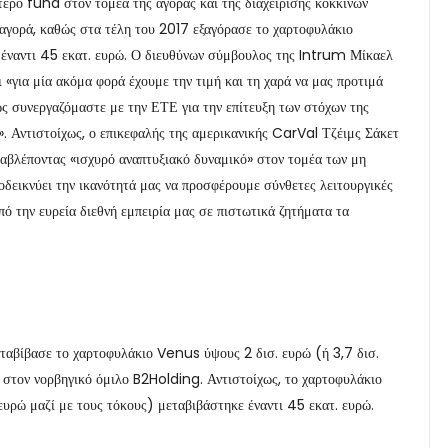
ερο fund στον τομέα της αγοράς και της διαχείρισης κόκκινων
 αγορά, καθώς στα τέλη του 2017 εξαγόρασε το χαρτοφυλάκιο
 έναντι 45 εκατ. ευρώ. Ο διευθύνων σύμβουλος της Intrum Μίκαελ
 «για μία ακόμα φορά έχουμε την τιμή και τη χαρά να μας προτιμά
ς συνεργαζόμαστε με την ΕΤΕ για την επίτευξη των στόχων της
. Αντιστοίχως, ο επικεφαλής της αμερικανικής CarVal Τζέιμς Σάκετ
διαβλέποντας «ισχυρό αναπτυξιακό δυναμικό» στον τομέα των μη
δεικνύει την ικανότητά μας να προσφέρουμε σύνθετες λειτουργικές
πό την ευρεία διεθνή εμπειρία μας σε πιστωτικά ζητήματα τα
εταβίβασε το χαρτοφυλάκιο Venus ύψους 2 δισ. ευρώ (ή 3,7 δισ.
ώ στον νορβηγικό όμιλο B2Holding. Αντιστοίχως, το χαρτοφυλάκιο
ευρώ μαζί με τους τόκους) μεταβιβάστηκε έναντι 45 εκατ. ευρώ.