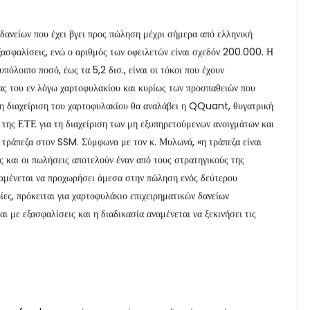
δανείων που έχει βγει προς πώληση μέχρι σήμερα από ελληνική
ξασφαλίσεις, ενώ ο αριθμός των οφειλετών είναι σχεδόν 200.000. Η
υπόλοιπο ποσό, έως τα 5,2 δισ., είναι οι τόκοι που έχουν
ας του εν λόγω χαρτοφυλακίου και κυρίως των προσπαθειών που
 Τη διαχείριση του χαρτοφυλακίου θα αναλάβει η QQuant, θυγατρική
της ΕΤΕ για τη διαχείριση των μη εξυπηρετούμενων ανοιγμάτων και
 τράπεζα στον SSM. Σύμφωνα με τον κ. Μυλωνά, «η τράπεζα είναι
 και οι πωλήσεις αποτελούν έναν από τους στρατηγικούς της
αναμένεται να προχωρήσει άμεσα στην πώληση ενός δεύτερου
ς, πρόκειται για χαρτοφυλάκιο επιχειρηματικών δανείων
ι με εξασφαλίσεις και η διαδικασία αναμένεται να ξεκινήσει τις