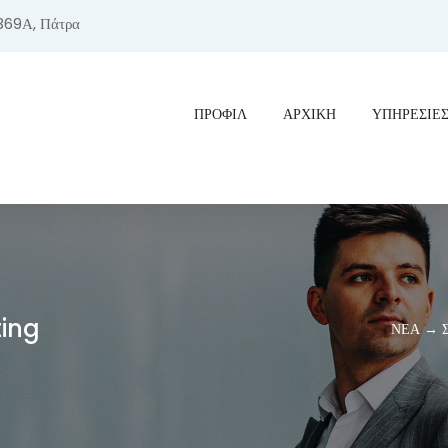
369Α, Πάτρα
ΠΡΟΦΊΛ
ΑΡΧΙΚΗ
ΥΠΗΡΕΣΙΕ
ting
ΝΕΑ → Στ