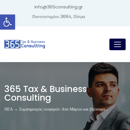
info@365consulting.gr
Ανοίξτε τη γραμμή εργαλείων
Πανεπιστημίου 369Α, Πάτρα
365 Tax & Business
Consulting
ΝΕΑ → Συμψηφισμός εισφορών: Από Μάρτιο και βλέπουμε…