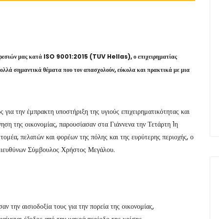
εσιών μας κατά ISO 9001:2015 (TUV Hellas), ο επιχειρηματίας
πολλά σημαντικά θέματα που τον απασχολούν, εύκολα και πρακτικά με μια
ς για την έμπρακτη υποστήριξη της υγιούς επιχειρηματικότητας και
νηση της οικονομίας, παρουσίασαν στα Γιάννενα την Τετάρτη 1η
ομέα, πελατών και φορέων της πόλης και της ευρύτερης περιοχής, ο
 Διευθύνων Σύμβουλος Χρήστος Μεγάλου.
αν την αισιοδοξία τους για την πορεία της οικονομίας,
φαίνεται έξοδος από την μακρά περίοδο της κρίσης.