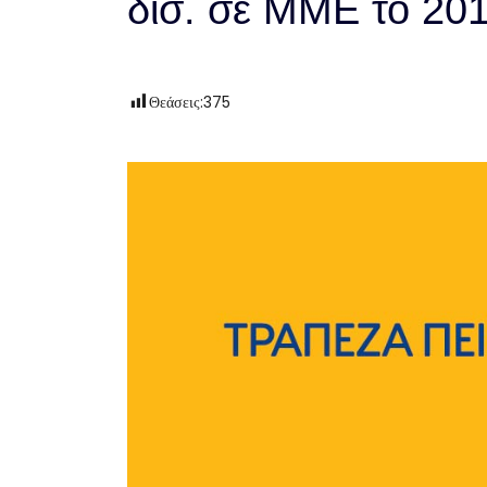
δισ. σε ΜΜΕ το 20
Θεάσεις:
375