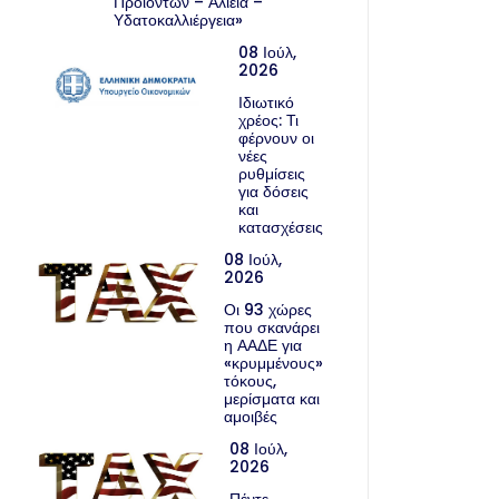
Προϊόντων – Αλιεία –
Υδατοκαλλιέργεια»
08 Ιούλ,
2026
Ιδιωτικό
χρέος: Τι
φέρνουν οι
νέες
ρυθμίσεις
για δόσεις
και
κατασχέσεις
08 Ιούλ,
2026
Οι 93 χώρες
που σκανάρει
η ΑΑΔΕ για
«κρυμμένους»
τόκους,
μερίσματα και
αμοιβές
08 Ιούλ,
2026