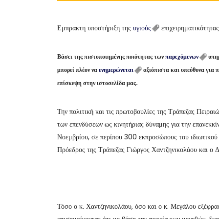
Εμπρακτη υποστήριξη της
υγιούς
επιχειρηματικότητας
Βάσει της πιστοποιημένης ποιότητας των
παρεχόμενων
υπηρ
μπορεί πλέον να
ενημερώνεται
αξιόπιστα και υπεύθυνα για 
επίσκεψη στην ιστοσελίδα μας.
Την πολιτική και τις πρωτοβουλίες της Τράπεζας Πειραιώ
των επενδύσεων ως κινητήριας δύναμης για την επανεκκί
Νοεμβρίου, σε περίπου 300 εκπροσώπους του ιδιωτικού τ
Πρόεδρος της Τράπεζας Γιώργος Χαντζηνικολάου και ο
Τόσο ο κ. Χαντζηνικολάου, όσο και ο κ. Μεγάλου εξέφρασ
επισημαίνοντας ότι με βάση την πορεία των μεγεθών, δια