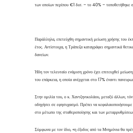
των οποίων περίπου €1 δισ. – το 40% – τοποθετήθηκε σ
Παράλληλα, επετεύχθη σημαντική μείωση χρήσης του έκτ
έτος. Αντίστοιχα, η Τράπεζα καταγράφει σημαντικά θετι
δανείων.
Ήδη τον τελευταίο ενάμιση χρόνο έχει επιτευχθεί μείωσ
του επάρκεια, η οποία ανέρχεται στο 17% έναντι πανευρ
Στην ομιλία του, ο κ. Χαντζηνικολάου, μεταξύ άλλων, τόν
οδηγήσει σε εφησυχασμό. Πρέπει να κεφαλαιοποιήσουμε κ
στο μέτωπο της σταθεροποίησης και των μεταρρυθμίσεω
Σύμφωνα με τον ίδιο, «η έξοδος από τα Μνημόνια θα πρέπ