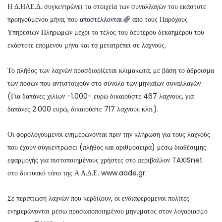
Η Δ.ΗΛΕ.Δ. συγκεντρώνει τα στοιχεία των συναλλαγών του εκάστοτε
προηγούμενου μήνα, που
αποστέλλονται
από τους Παρόχους
Υπηρεσιών Πληρωμών μέχρι το τέλος του δεύτερου δεκαημέρου του
εκάστοτε επόμενου μήνα και τα μετατρέπει σε λαχνούς.
Το πλήθος των λαχνών προσδιορίζεται κλιμακωτά, με βάση το άθροισμα
των ποσών που αντιστοιχούν στο σύνολο των μηνιαίων συναλλαγών
(Για δαπάνες χιλίων -1.000- ευρώ δικαιούστε 467 λαχνούς, για
δαπάνες 2.000 ευρώ, δικαιούστε 717 λαχνούς κλπ.).
Οι φορολογούμενοι ενημερώνονται πριν την κλήρωση για τους λαχνούς
που έχουν συγκεντρώσει (πλήθος και αριθμοσειρά) μέσω διαθέσιμης
εφαρμογής για πιστοποιημένους χρήστες στο περιβάλλον TAXISnet
στο δικτυακό τόπο της Α.Α.Δ.Ε. www.aade.gr.
Σε περίπτωση λαχνών που κερδίζουν, οι ενδιαφερόμενοι πολίτες
ενημερώνονται μέσω προσωποποιημένου μηνύματος στον λογαριασμό